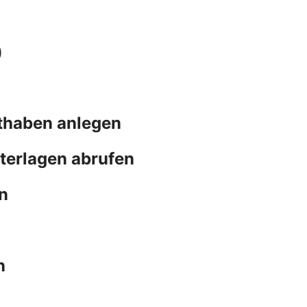
)
thaben anlegen
terlagen abrufen
n
n