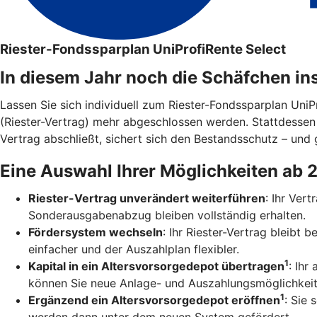
Riester-Fondssparplan UniProfiRente Select
In diesem Jahr noch die Schäfchen in
Lassen Sie sich individuell zum Riester-Fondssparplan Uni
(Riester-Vertrag) mehr abgeschlossen werden. Stattdesse
Vertrag abschließt, sichert sich den Bestandsschutz – und g
Eine Auswahl Ihrer Möglichkeiten ab 
Riester-Vertrag unverändert weiterführen
: Ihr Ver
Sonderausgabenabzug bleiben vollständig erhalten.
Fördersystem wechseln
: Ihr Riester-Vertrag bleibt
einfacher und der Auszahlplan flexibler.
1
Kapital in ein Altersvorsorgedepot übertragen
: Ihr
können Sie neue Anlage- und Auszahlungsmöglichkeit
1
Ergänzend ein Altersvorsorgedepot eröffnen
: Sie 
werden dann unter dem neuen System gefördert.