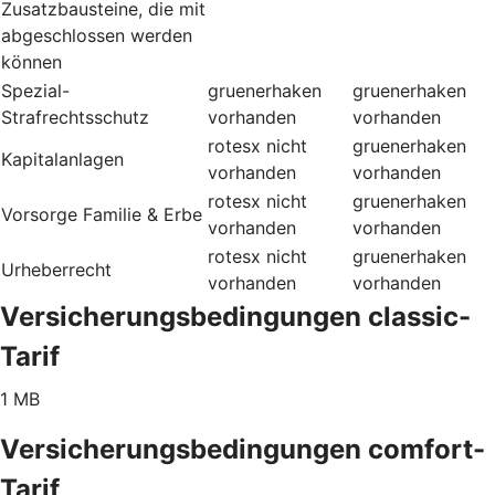
Zusatzbausteine, die mit
abgeschlossen werden
können
Spezial-
gruenerhaken
gruenerhaken
Strafrechtsschutz
vorhanden
vorhanden
rotesx
nicht
gruenerhaken
Kapitalanlagen
vorhanden
vorhanden
rotesx
nicht
gruenerhaken
Vorsorge Familie & Erbe
vorhanden
vorhanden
rotesx
nicht
gruenerhaken
Urheberrecht
vorhanden
vorhanden
Versicherungsbedingungen classic-
Tarif
1 MB
Versicherungsbedingungen comfort-
Tarif