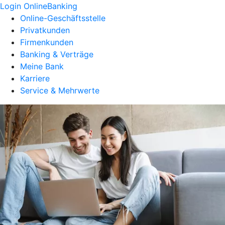
Login OnlineBanking
Online-Geschäftsstelle
Privatkunden
Firmenkunden
Banking & Verträge
Meine Bank
Karriere
Service & Mehrwerte